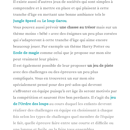
Il existe aussi d’autres jeux de sociétés qui sont simples à
comprendre et à mettre en place et qui plaisent à cette
tranche d’âge en mettant une bonne ambiance tels le
Jungle Speed
ou
Le loup Garou
.
Vous pouvez aussi prévoir
une chasse au trésor
mais sur un
thème moins « bébé » avec des énigmes un peu plus corsées
qui s’adapteront à cette tranche d’âge qui aime encore
beaucoup jouer. Par exemple un thème Harry Potter ou
Ecole de magie
comme celui que je propose sur mon site
peut vraiment leur plaire.
Il est également possible de leur proposer
un jeu de piste
avec des challenges ou des épreuves un peu plus
compliqués. Vous en trouverez un sur mon site
spécialement pensé pour des pré-ados qui devront
s’affronter en équipe puisqu’à cet âge ils seront motivés par
la compétition et sauront être bon perdants. Il s’agit du
jeu
de l’Ordre des loups
au cours duquel les enfants devront
réaliser des challenges en équipe en choisissant à chaque
fois selon les types de challenges quel membre de l’équipe
le fait, quelle épreuve faire entre une courte et difficile ou
une longue et facile, ou la faire tous ensembles.