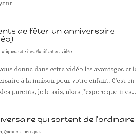
yant...
nts de fêter un anniversaire
déo)
pratiques
,
activités
,
Planification
,
vidéo
 vous donne dans cette vidéo les avantages et l
rsaire à la maison pour votre enfant. C’est en
s parents, je le sais, alors j’espère que mes..
versaire qui sortent de l’ordinaire
on
,
Questions pratiques