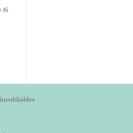
e Si
 inoubliables