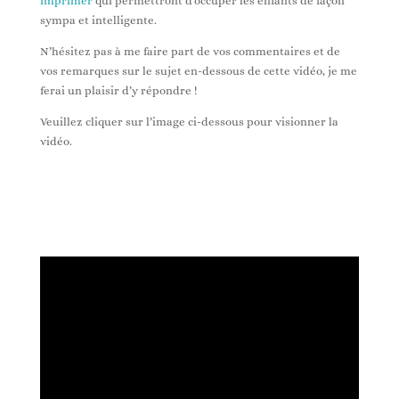
imprimer
qui permettront d’occuper les enfants de façon
sympa et intelligente.
N’hésitez pas à me faire part de vos commentaires et de
vos remarques sur le sujet en-dessous de cette vidéo, je me
ferai un plaisir d’y répondre !
Veuillez cliquer sur l’image ci-dessous pour visionner la
vidéo.