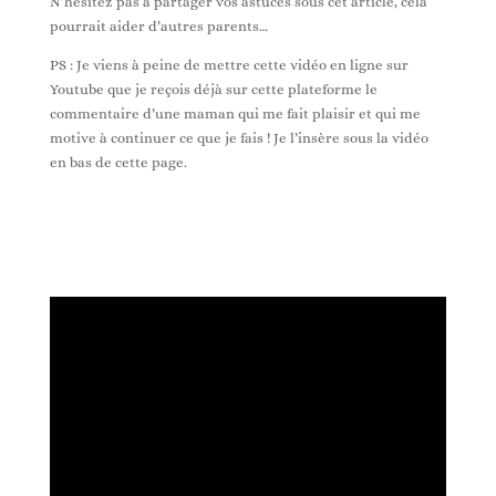
N’hésitez pas à partager vos astuces sous cet article, cela
pourrait aider d’autres parents…
PS : Je viens à peine de mettre cette vidéo en ligne sur
Youtube que je reçois déjà sur cette plateforme le
commentaire d’une maman qui me fait plaisir et qui me
motive à continuer ce que je fais ! Je l’insère sous la vidéo
en bas de cette page.