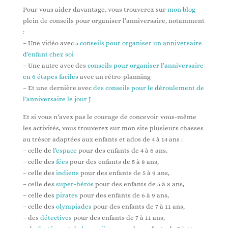
Pour vous aider davantage, vous trouverez sur
mon blog
plein de conseils pour organiser l’anniversaire, notamment
:
– Une vidéo avec
5 conseils pour organiser un anniversaire
d’enfant chez soi
– Une autre avec des
conseils pour organiser l’anniversaire
en 6 étapes faciles
avec un rétro-planning
– Et une dernière avec
des conseils pour le déroulement de
l’anniversaire le jour J
Et si vous n’avez pas le courage de concevoir vous-même
les activités, vous trouverez sur mon site plusieurs chasses
au trésor adaptées aux enfants et ados de 4 à 14 ans :
– celle de
l’espace
pour des enfants de 4 à 6 ans,
– celle des
fées
pour des enfants de 5 à 8 ans,
– celle des
indiens
pour des enfants de 5 à 9 ans,
– celle des
super-héros
pour des enfants de 5 à 8 ans,
– celle des
pirates
pour des enfants de 6 à 9 ans,
– celle des
olympiades
pour des enfants de 7 à 11 ans,
– des
détectives
pour des enfants de 7 à 11 ans,