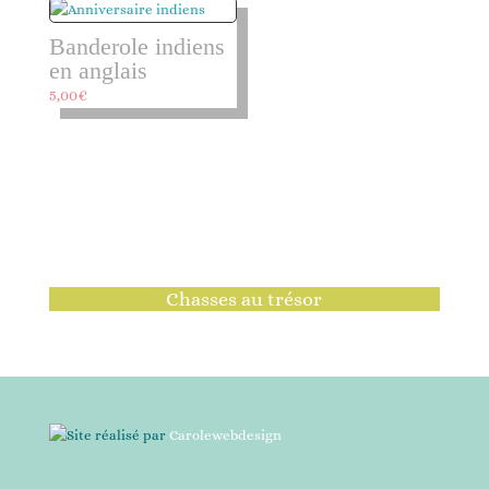
Banderole indiens
en anglais
5,00
€
Chasses au trésor
Site réalisé par
Carolewebdesign