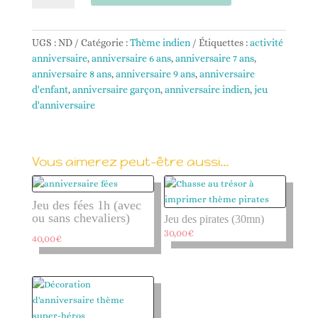
Jeu
des
indiens
UGS :
ND
Catégorie :
Thème indien
Étiquettes :
activité
(1h)
anniversaire
,
anniversaire 6 ans
,
anniversaire 7 ans
,
anniversaire 8 ans
,
anniversaire 9 ans
,
anniversaire
d'enfant
,
anniversaire garçon
,
anniversaire indien
,
jeu
d'anniversaire
Vous aimerez peut-être aussi…
Jeu des fées 1h (avec
ou sans chevaliers)
Jeu des pirates (30mn)
30,00
€
40,00
€