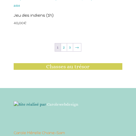
Jeu des indiens (1h)
40,00
€
1
2
3
→
Chasses au trésor
Site réalisé par
Carolewebdesign
Carole Mérelle Chane-Sam